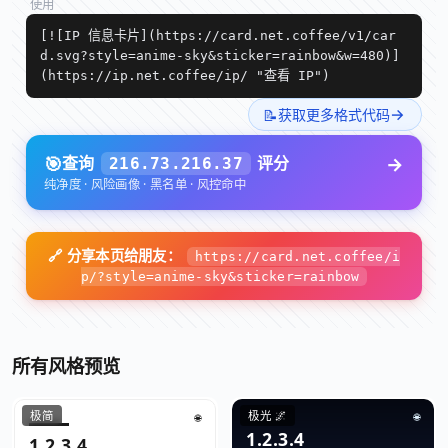
使用
[![IP 信息卡片](https://card.net.coffee/v1/car
d.svg?style=anime-sky&sticker=rainbow&w=480)]
(https://ip.net.coffee/ip/ "查看 IP")
→
📝
获取更多格式代码
🎯
→
查询
评分
216.73.216.37
纯净度 · 风险画像 · 黑名单 · 风控命中
🔗 分享本页给朋友：
https://card.net.coffee/i
p/?style=anime-sky&sticker=rainbow
所有风格预览
极简
极光 🌌
🌐
🌐
1.2.3.4
1.2.3.4