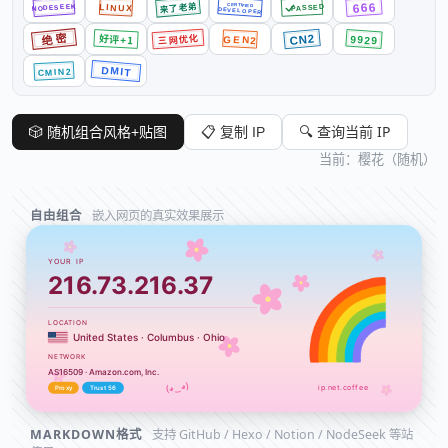
来了老弟
666
CERTIFIED
LINUX
NODESEEK
PASSED
DEVELOPER
三网优化
绝密
好评+1
CN2
GEN2
9929
DMIT
CMIN2
🔍 查询当前 IP
🎲 随机组合风格+贴图
📋 复制 IP
当前：樱花（随机）
自由组合
嵌入网页的真实效果展示
MARKDOWN格式
支持 GitHub / Hexo / Notion / NodeSeek 等站