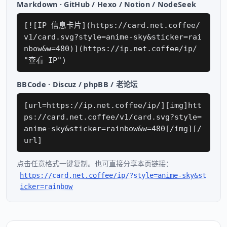
Markdown · GitHub / Hexo / Notion / NodeSeek
[![IP 信息卡片](https://card.net.coffee/
v1/card.svg?style=anime-sky&sticker=rai
nbow&w=480)](https://ip.net.coffee/ip/
"查看 IP")
BBCode · Discuz / phpBB / 老论坛
[url=https://ip.net.coffee/ip/][img]htt
ps://card.net.coffee/v1/card.svg?style=
anime-sky&sticker=rainbow&w=480[/img][/
url]
点击任意格式一键复制。也可直接分享本页链接：
https://card.net.coffee/ip/?style=anime-sky&st
icker=rainbow