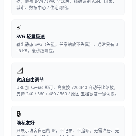
据，覆盖 IPv4 / IPv6 全球段，精确识别 ASN、国家、
城市、数据中心 / 住宅网络。
⚡
SVG 轻量极速
输出静态 SVG（矢量，任意缩放不失真），通常只有 3
–6 KB，毫秒级响应。
📐
宽度自由调节
URL 加
即可，高度按 720:340 自动等比缩放。
&w=480
支持 240 / 360 / 480 / 560 / 原图 五档宽度一键切换。
🔒
隐私友好
只展示访客自己的 IP，不记录、不追踪。无需注册、无