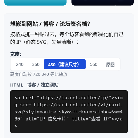
想嵌到网站 / 博客 / 论坛签名档？
按格式挑一种贴过去，每个访客看到的都是他们自己
的 IP（静态 SVG，矢量清晰）：
宽度：
240
360
560
480（建议尺寸）
原图
高度自动按 720:340 等比缩放
HTML · 博客 / 独立网站
<a href="https://ip.net.coffee/ip/"><im
g src="https://card.net.coffee/v1/card.
svg?style=anime-sky&sticker=rainbow&w=4
80" alt="IP 信息卡片" title="查看 IP"></a
>