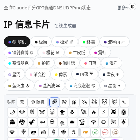
查询
Claude
评分
GPT
连通
DNS
UDP
Ping
状态
更多
IP 信息卡片
在线生成器
🎲 随机
极简
极光 🌌
终端
流星雨 ☄
镭射赛博 ⌬
樱花 🌸
牛皮纸
霓虹
赛博朋克
护照
咖啡馆
日落
海洋
雨夜 ☔
星河
渐变粉
像素
雪夜 ❄
萤火虫 🌟
蒸汽波 🌆
海底泡泡 🫧
星夜 ✦
🌈
🌸
🎀
🦄
🧸
🐱
🦊
🍡
贴图
无
🎲 随机
🌙
🐶
🐰
🐼
🐷
🐥
🐧
🚀
🔥
⚡
👾
🤖
👻
🐉
🦖
🦈
💀
🛸
👑
🏆
🌹
🌻
🌺
🌟
💎
🍭
🍩
🍰
🍦
🍓
☕
VIP
Net
BOSS
Coffee
YES